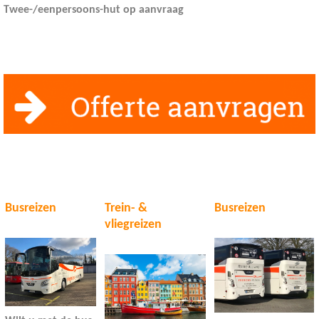
Twee-/eenpersoons-hut op aanvraag
Busreizen
Trein- &
Busreizen
vliegreizen