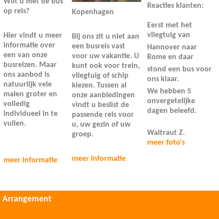
Wilt u met de bus
Reacties klanten:
op reis?
Kopenhagen
Eerst met het
vliegtuig van
Hier vindt u meer
Bij ons zit u niet aan
informatie over
een busreis vast
Hannover naar
een van onze
voor uw vakantie. U
Rome en daar
busreizen. Maar
kunt ook voor trein,
stond een bus voor
ons aanbod is
vliegtuig of schip
ons klaar.
natuurlijk vele
kiezen. Tussen al
We hebben 5
malen groter en
onze aanbiedingen
onvergetelijke
volledig
vindt u beslist de
dagen beleefd.
individueel in te
passende reis voor
vullen.
u, uw gezin of uw
Waltraut Z.
groep.
meer foto's
meer informatie
meer informatie
Arrangement